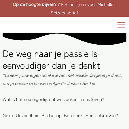
Doorgaan
Op de hoogte blijven?
👉
Schrijf je in voor Michelle's
naar
Seizoensbrief
inhoud
Mai
Men
De weg naar je passie is
eenvoudiger dan je denkt
“Creëer jouw eigen unieke leven met enkele datgene je dient,
om je passie te kunnen volgen”- Joshua Becker
Wat is het nou eigenlijk dat we zoeken in ons leven?
Geluk. Gezondheid. Blijdschap. Betekenis. Een zielsmissie?