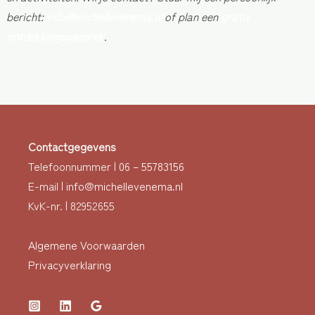
bericht:
info@michellevenema.nl
of plan een
gratis
ontdekkingsgesprek
.
Contactgegevens
Telefoonnummer |
06 – 55783156
E-mail |
info@michellevenema.nl
KvK-nr. | 82952655
Algemene Voorwaarden
Privacyverklaring